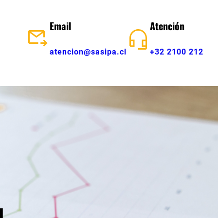
Email
Atención
atencion@sasipa.cl
+32 2100 212
d