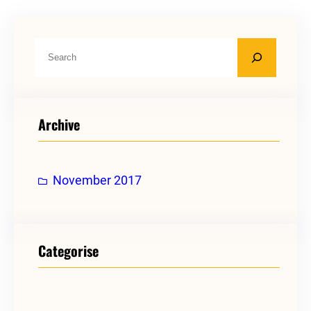
S
e
a
r
Archive
c
h
November 2017
Categorise