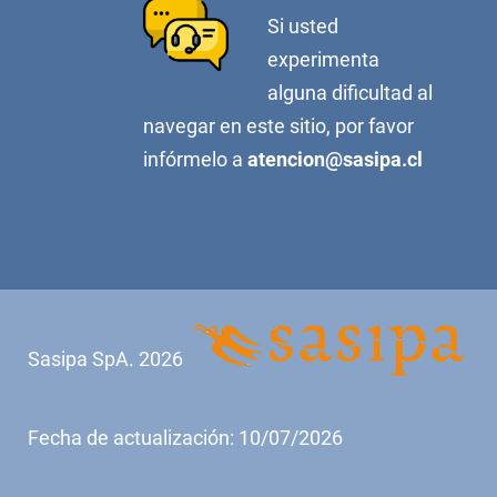
Si usted
experimenta
alguna dificultad al
navegar en este sitio, por favor
infórmelo a
atencion@sasipa.cl
Sasipa SpA. 2026
Fecha de actualización: 10/07/2026