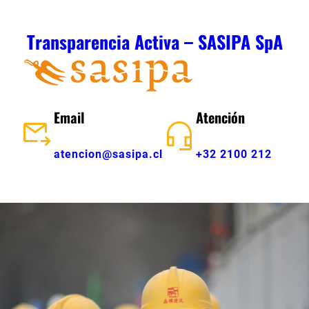
Skip
to
Transparencia Activa – SASIPA SpA
content
Email
Atención
atencion@sasipa.cl
+32 2100 212