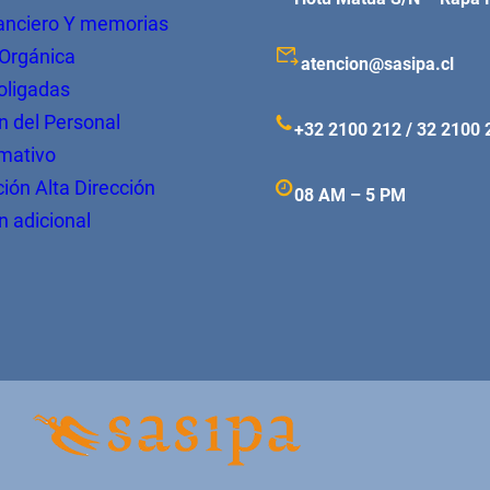
anciero Y memorias
 Orgánica
atencion@sasipa.cl
Coligadas
n del Personal
+32 2100 212 / 32 2100 
mativo
ón Alta Dirección
08 AM – 5 PM
n adicional