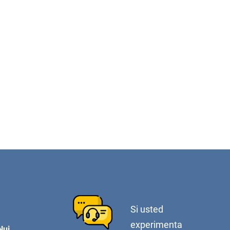
Si usted
experimenta
Nui