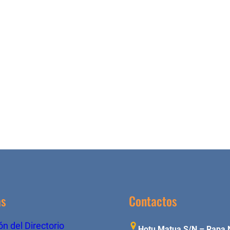
as
Contactos
n del Directorio
Hotu Matua S/N – Rapa 