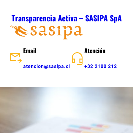
Skip
to
Transparencia Activa – SASIPA SpA
content
Email
Atención
atencion@sasipa.cl
+32 2100 212