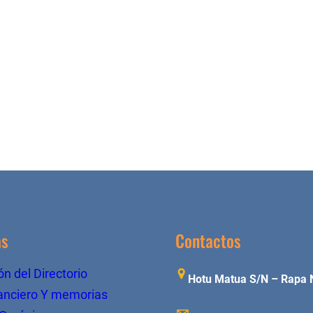
as
Contactos
n del Directorio
Hotu Matua S/N – Rapa 
anciero Y memorias